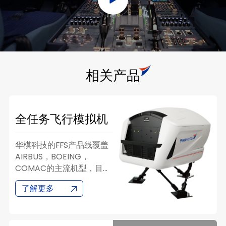
相关产品
全任务飞行模拟机
华模科技的FFS产品线覆盖
AIRBUS，BOEING，
COMAC的主流机型，目前
已成功研发并交付的全动模
了解更多
拟机包括A320CEO/NEO系
列，B737NG/MAX系列和
C909系列。